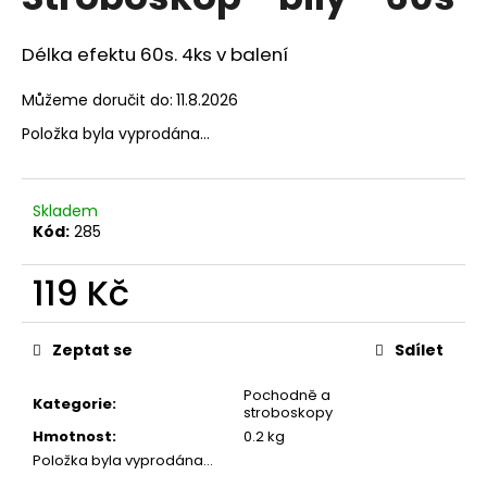
je
a
0,0
z
j
Délka efektu 60s. 4ks v balení
5
í
hvězdiček.
Můžeme doručit do:
11.8.2026
t
Položka byla vyprodána…
?
Skladem
Kód:
285
HLEDAT
119 Kč
Měrná
cena:
D
Zeptat se
Sdílet
o
p
Pochodně a
Kategorie
:
stroboskopy
o
Hmotnost
:
0.2 kg
r
Položka byla vyprodána…
u