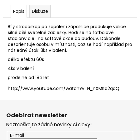
č
u
Popis
Diskuze
j
e
Bílý stroboskop po zapálení zápalnice produkuje velice
m
silné bílé světelné záblesky. Hodí se na fotbalové
e
stadiony ale i na softové akce do budouv. Dokonale
dezorientuje osobu v místnosti, což se hodí například pro
následný útok. 3ks v balení.
DUM
BUM
délka efektu 60s
50G
4ks v balení
999
prodejné od 18ti let
Kč
http://www.youtube.com/watch?v=N_nXMKa2qqQ
Z
á
Odebírat newsletter
p
Nezmeškejte žádné novinky či slevy!
a
t
E-mail