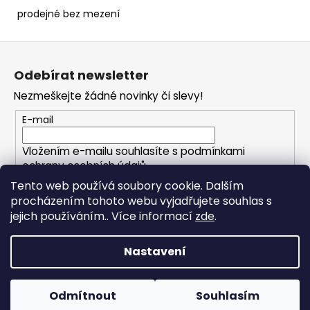
č
prodejné bez mezení
u
j
Z
e
m
á
Odebírat newsletter
e
p
Nezmeškejte žádné novinky či slevy!
a
t
DUM
E-mail
BUM
í
5G
Vložením e-mailu souhlasíte s
podmínkami
499
ochrany osobních údajů
Kč
Tento web používá soubory cookie. Dalším
procházením tohoto webu vyjadřujete souhlas s
PŘIHLÁSIT SE
jejich používáním.. Více informací
zde
.
Nastavení
Vytvořil Shoptet
Copyright 2026
PYRO-AIRSOFT.CZ
. Všechna práva
Odmítnout
Souhlasím
vyhrazena.