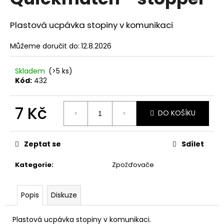
je
a
0,0
z
j
Plastová ucpávka stopiny v komunikaci
5
í
hvězdiček.
Můžeme doručit do:
12.8.2026
t
?
Skladem
(>5 ks)
Kód:
432
7 Kč
DO KOŠÍKU
HLEDAT
Měrná
cena:
Zeptat se
Sdílet
D
Kategorie
:
Zpožďovače
o
p
o
Popis
Diskuze
r
u
Plastová ucpávka stopiny v komunikaci.