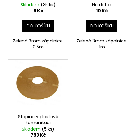
č
d
Skladem
(>5 ks)
Na dotaz
u
u
5 Kč
10 Kč
j
k
e
t
DO KOŠÍKU
DO KOŠÍKU
m
ů
e
Zelená 3mm zápalnice,
Zelená 3mm zápalnice,
0,5m
1m
PETARDA
MEGATŘESK
109
Kč
Stopina v plastové
komunikaci
Skladem
(5 ks)
799 Kč