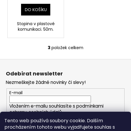
DO KOŠÍKU
Stopina v plastové
komunikaci. 50m.
3
položek celkem
O
v
Z
l
á
á
Odebírat newsletter
d
p
a
Nezmeškejte žádné novinky či slevy!
a
c
t
E-mail
í
í
p
Vložením e-mailu souhlasíte s
podmínkami
r
ochrany osobních údajů
v
Tento web používá soubory cookie. Dalším
k
PŘIHLÁSIT SE
procházením tohoto webu vyjadřujete souhlas s
y