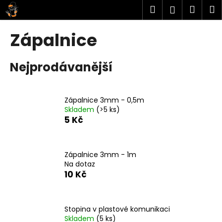
K
Přejít
Hledat
Náku
M
Přihlášen
na
o
obsah
Zpět
Zpět
košík
š
Zápalnice
í
C
k
Nejprodávanější
o
p
o
Zápalnice 3mm - 0,5m
t
Skladem
(>5 ks)
ř
5 Kč
e
b
u
Zápalnice 3mm - 1m
Na dotaz
j
10 Kč
e
t
e
Stopina v plastové komunikaci
n
Skladem
(5 ks)