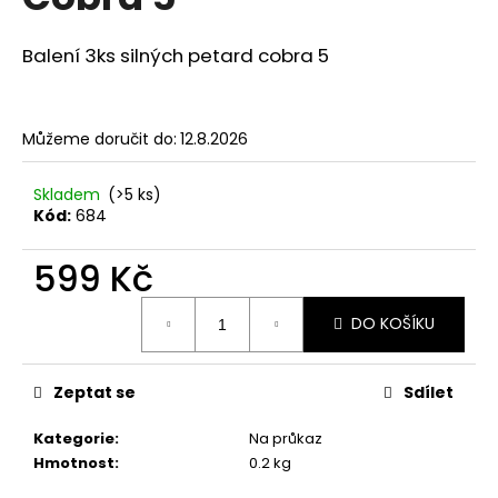
je
a
0,0
z
j
Balení 3ks silných petard cobra 5
5
í
hvězdiček.
t
?
Můžeme doručit do:
12.8.2026
Skladem
(>5 ks)
Kód:
684
HLEDAT
599 Kč
Měrná
DO KOŠÍKU
cena:
D
o
Zeptat se
Sdílet
p
o
Kategorie
:
Na průkaz
r
Hmotnost
:
0.2 kg
u