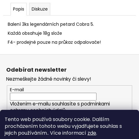
č
u
Popis
Diskuze
j
e
Balení 3ks legendárních petard Cobra 5.
m
Každá obsahuje 18g slože
e
F4- prodejné pouze na průkaz odpalovače!
DUM
Z
BUM
50G
á
Odebírat newsletter
999
p
Kč
Nezmeškejte žádné novinky či slevy!
a
t
E-mail
í
Vložením e-mailu souhlasíte s
podmínkami
ochrany osobních údajů
Tento web používá soubory cookie. Dalším
procházením tohoto webu vyjadřujete souhlas s
PŘIHLÁSIT SE
jejich používáním.. Více informací
zde
.