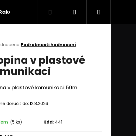
Hledat
Přihlášení
Nákupní
Rakety
Římské svíce
Fontány a Gejzíry
P
košík
rné
odnoceno
Podrobnosti hodnocení
cení
opina v plastové
ktu
munikaci
ček.
na v plastové komunikaci. 50m.
e doručit do:
12.8.2026
Následující
adem
(5 ks)
Kód:
441