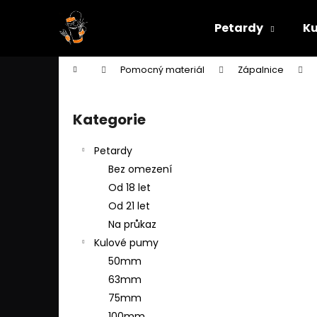
K
Přejít
na
o
Petardy
Ku
obsah
Zpět
Zpět
š
do
do
í
Domů
Pomocný materiál
Zápalnice
k
obchodu
obchodu
P
o
Kategorie
Přeskočit
s
kategorie
t
Petardy
r
Bez omezení
a
Od 18 let
n
Od 21 let
n
Na průkaz
í
Kulové pumy
p
50mm
a
63mm
n
75mm
e
100mm