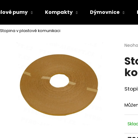
lové pumy
Kompakty
Dýmovnice
Stopina v plastové komunikaci
Co potřebujete najít?
Průmě
Neoh
hodno
St
produ
HLEDAT
je
ko
0,0
z
5
Doporučujeme
hvězdi
Stopi
Můžem
Skl