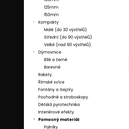
DUM BUM 5G
l
125mm
499 Kč
150mm
Kompakty
Malé (do 30 výstřelů)
Střední (do 90 výstřelů)
Velké (nad 90 výstřelů)
Dýmovnice
Bílé a černé
Barevné
Rakety
Římské svíce
Fontány a Gejzíry
Pochodně a stroboskopy
Dětská pyrotechnika
Interiérové efekty
Pomocný materiál
Palníky