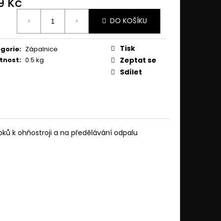
9 Kč
TŘESK
ná
DO KOŠÍKU
:
Tisk
gorie
:
Zápalnice
tnost
:
0.5 kg
Zeptat se
Sdílet
ků k ohňostroji a na předělávání odpalu