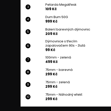
Petarda Megatřesk
109 Kč
Dum Bum 50G
999 Kč
Balení barevných dýmovnic
209 Kč
Dýmovnice s třecím
zapalovačem 90s - žlutá
99 Kč
100mm - zelená
499 Kč
75mm - barevná
299 Kč
75mm - zelená
299 Kč
75mm - Náhodný efekt
299 Kč