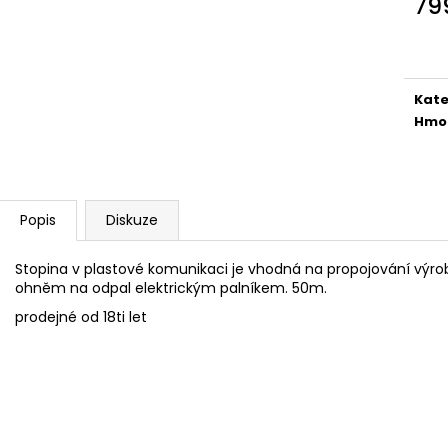
79
DUM BUM 30G
PETARDA MEGA
Měr
749 Kč
109 Kč
cena
Kate
Hmo
Popis
Diskuze
Stopina v plastové komunikaci je vhodná na propojování výrob
ohněm na odpal elektrickým palníkem. 50m.
prodejné od 18ti let