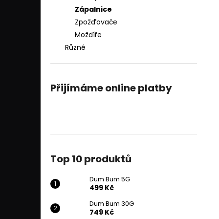
Zápalnice
Zpožďovače
Moždíře
Různé
Přijímáme online platby
Top 10 produktů
Dum Bum 5G
499 Kč
Dum Bum 30G
749 Kč