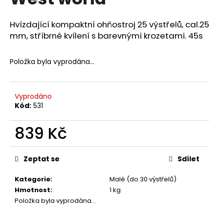
je
a
0,0
z
j
Hvízdající kompaktní ohňostroj 25 výstřelů, cal.25
5
mm, stříbrné kvílení s barevnými krozetami. 45s
í
hvězdiček.
t
?
Položka byla vyprodána…
Vyprodáno
Kód:
531
HLEDAT
839 Kč
Měrná
D
cena:
Zeptat se
Sdílet
o
p
Kategorie
:
Malé (do 30 výstřelů)
o
Hmotnost
:
1 kg
r
Položka byla vyprodána…
u