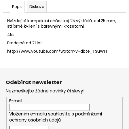
č
u
Popis
Diskuze
j
e
Hvízdající kompaktní ohňostroj 25 výstřelů, cal.25 mm,
m
stříbrné kvílení s barevnými krozetami.
e
45s
Prodejné od 21 let
DUM
http://www.youtube.com/watch?v=dbte_TSuWFI
BUM
50G
999
Z
Kč
á
Odebírat newsletter
p
Nezmeškejte žádné novinky či slevy!
a
t
E-mail
í
Vložením e-mailu souhlasíte s
podmínkami
ochrany osobních údajů