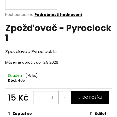
a
j
Průměrné
Neohodnoceno
Podrobnosti hodnocení
í
hodnocení
Zpožďovač - Pyroclock
produktu
t
je
?
1
0,0
z
5
hvězdiček.
Zpožďovač Pyroclock 1s
HLEDAT
Můžeme doručit do:
12.8.2026
Skladem
(>5 ks)
Kód:
405
D
o
p
15 Kč
DO KOŠÍKU
o
Měrná
r
cena:
u
Zeptat se
Sdílet