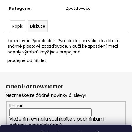
č
u
Kategorie
:
Zpožďovače
j
e
m
Popis
Diskuze
e
Zpožďovač Pyroclock 1s. Pyroclock jsou velice kvalitní a
známé plastové zpožďovače. Slouží ke zpoždění mezi
DÝMOVNICE
odpaly výrobků když jsou propojené.
S
TŘECÍM
prodejné od 18ti let
ZAPALOVAČEM
90S
Z
-
ŽLUTÁ
á
Odebírat newsletter
99
p
Kč
Nezmeškejte žádné novinky či slevy!
a
t
E-mail
í
Vložením e-mailu souhlasíte s
podmínkami
ochrany osobních údajů