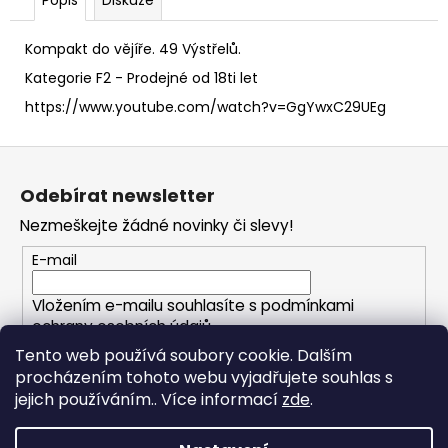
č
u
j
Kompakt do vějíře. 49 Výstřelů.
e
Kategorie F2 - Prodejné od 18ti let
m
https://www.youtube.com/watch?v=GgYwxC29UEg
e
Z
DUM
á
BUM
Odebírat newsletter
p
50G
Nezmeškejte žádné novinky či slevy!
a
999
Kč
t
E-mail
í
Vložením e-mailu souhlasíte s
podmínkami
ochrany osobních údajů
Tento web používá soubory cookie. Dalším
procházením tohoto webu vyjadřujete souhlas s
PŘIHLÁSIT SE
jejich používáním.. Více informací
zde
.