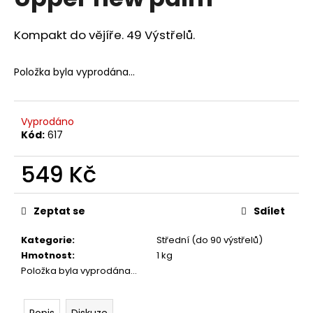
je
a
0,0
z
j
Kompakt do vějíře. 49 Výstřelů.
5
í
hvězdiček.
t
Položka byla vyprodána…
?
Vyprodáno
Kód:
617
HLEDAT
549 Kč
Měrná
cena:
Zeptat se
Sdílet
D
o
Kategorie
:
Střední (do 90 výstřelů)
p
Hmotnost
:
1 kg
o
Položka byla vyprodána…
r
u
Popis
Diskuze