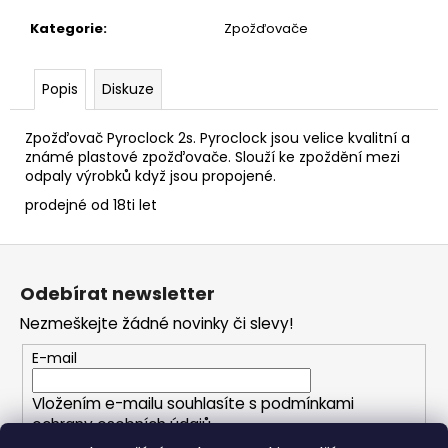
č
u
Kategorie
:
Zpožďovače
j
e
m
Popis
Diskuze
e
Zpožďovač Pyroclock 2s. Pyroclock jsou velice kvalitní a
známé plastové zpožďovače. Slouží ke zpoždění mezi
100MM
odpaly výrobků když jsou propojené.
-
ZELENÁ
prodejné od 18ti let
499
Kč
Z
á
Odebírat newsletter
p
Nezmeškejte žádné novinky či slevy!
a
t
E-mail
í
Vložením e-mailu souhlasíte s
podmínkami
ochrany osobních údajů