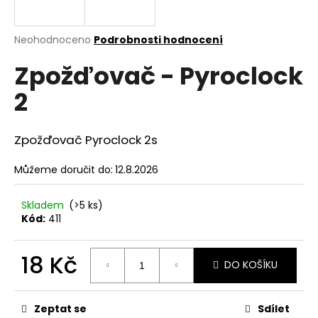
a
j
Průměrné
Neohodnoceno
Podrobnosti hodnocení
í
hodnocení
Zpožďovač - Pyroclock
produktu
t
je
?
2
0,0
z
5
hvězdiček.
Zpožďovač Pyroclock 2s
HLEDAT
Můžeme doručit do:
12.8.2026
Skladem
(>5 ks)
Kód:
411
D
o
p
18 Kč
DO KOŠÍKU
o
Měrná
r
cena:
u
Zeptat se
Sdílet